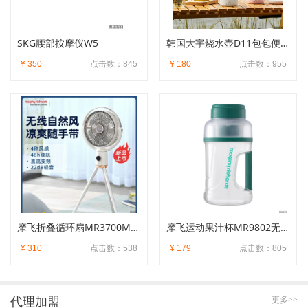
SKG腰部按摩仪W5
韩国大宇烧水壶D11包包便携式电热水杯保温杯
¥ 350
点击数：845
¥ 180
点击数：955
摩飞折叠循环扇MR3700MR3800无线充电便携遥控
摩飞运动果汁杯MR9802无线充电双盖榨汁杯户外大容量
¥ 310
点击数：538
¥ 179
点击数：805
代理加盟
更多>>