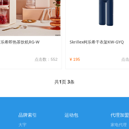
ex柯乐希即热茶饮机RG-W
Skrillex柯乐希干衣架KW-GYQ
点击数：552
¥ 195
点击
共
1
页
3
条
品牌索引
运动包
代理加盟
大宇
家电代理