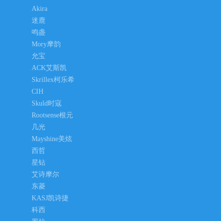
Akira
迷鹿
鸣盏
Mory摩韵
允宝
ACK艾斯凯
Skrillex柯乐希
CIH
Skuld时寇
Rootsense根元
几光
Mayshine美炫
西哲
星钻
艾诗摩尔
东菱
KASJ凯诗捷
科西