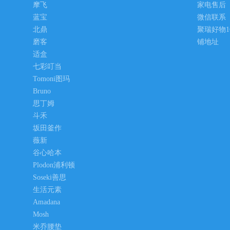
摩飞
家电售后
蓝宝
微信联系
北鼎
聚瑞好物1
磨客
铺地址
适盒
七彩叮当
Tomoni图玛
Bruno
思丁姆
斗禾
坂田釜作
薇新
谷心哈本
Plodon浦利顿
Soseki善思
生活元素
Amadana
Mosh
米乔腰垫