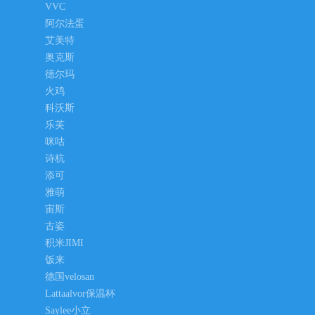
VVC
阿尔法蛋
艾美特
奥克斯
德尔玛
火鸡
科沃斯
乐芙
咪咕
诗杭
添可
雅萌
宙斯
古姿
积米JIMI
饭来
德国velosan
Lattaalvor保温杯
Saylee小立