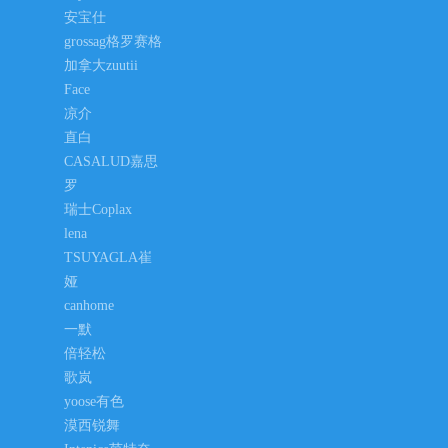
安宝仕
grossag格罗赛格
加拿大zuutii
Face
凉介
直白
CASALUD嘉思
罗
瑞士Coplax
lena
TSUYAGLA崔
娅
canhome
一默
倍轻松
歌岚
yoose有色
漠西锐舞