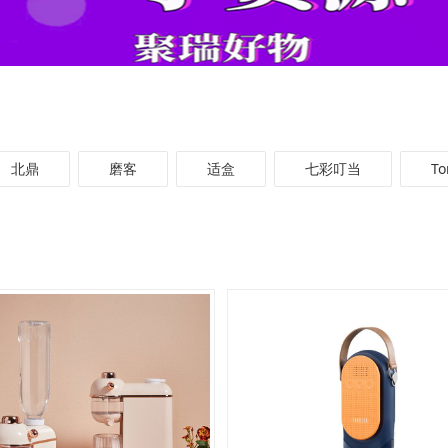
北鼎
磨客
适盒
七彩叮当
T