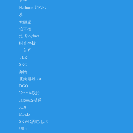
罗拉
Nathome北欧欧
慕
爱丽思
伯可福
觉飞joyface
时光存折
一刻间
TER
SKG
海氏
北美电器aca
DGQ
Vonmie沃脉
Jastoo杰斯通
JOX
Moido
SKWD洒哇地咔
Ulike