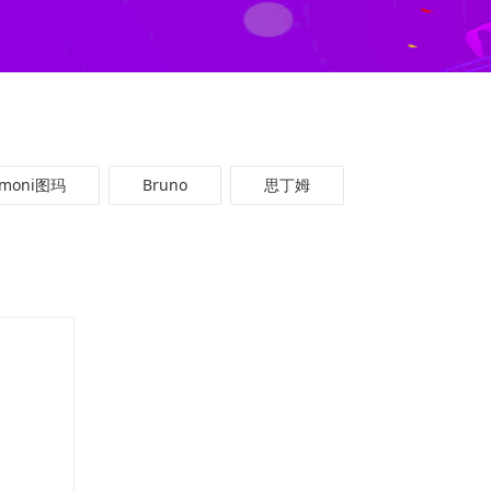
omoni图玛
Bruno
思丁姆