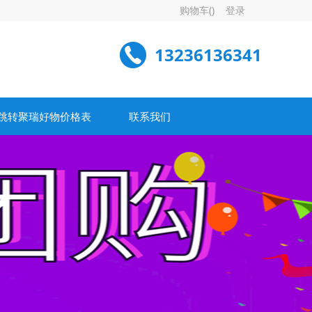
购物车(
)
登录
13236136341
跳转聚瑞好物价格表
联系我们