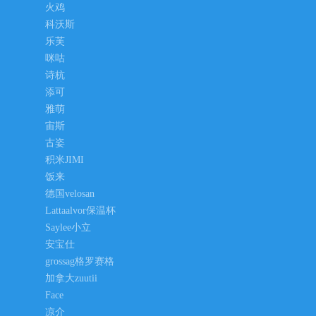
火鸡
科沃斯
乐芙
咪咕
诗杭
添可
雅萌
宙斯
古姿
积米JIMI
饭来
德国velosan
Lattaalvor保温杯
Saylee小立
安宝仕
grossag格罗赛格
加拿大zuutii
Face
凉介