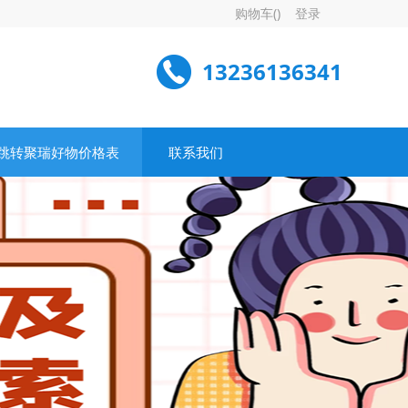
购物车(
)
登录
13236136341
跳转聚瑞好物价格表
联系我们