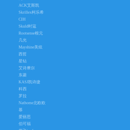
ACK艾斯凯
Skrillex柯乐希
CIH
Skuld时寇
Rootsense根元
几光
Mayshine美炫
西哲
星钻
艾诗摩尔
东菱
KASJ凯诗捷
科西
罗拉
Nathome北欧欧
慕
爱丽思
伯可福