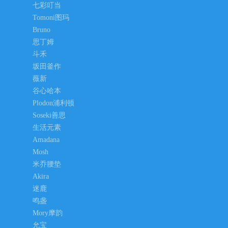
七彩叮当
Tomoni图玛
Bruno
思丁姆
斗禾
坂田釜作
薇新
谷心哈本
Plodon浦利顿
Soseki善思
生活元素
Amadana
Mosh
米乔腰垫
Akira
迷鹿
鸣盏
Mory摩韵
允宝