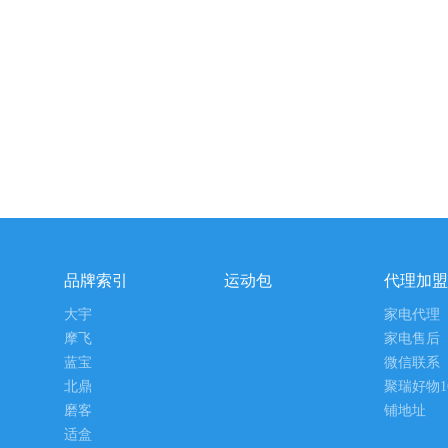
品牌索引
运动包
代理加盟
大宇
家电代理
摩飞
家电售后
蓝宝
微信联系
北鼎
聚瑞好物1
磨客
铺地址
适盒