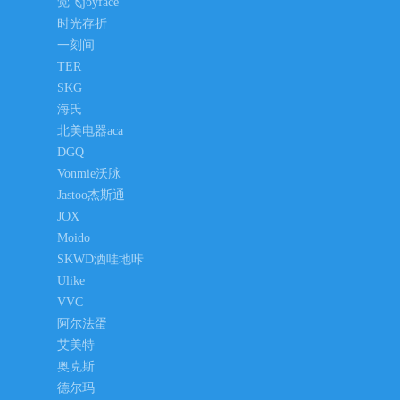
觉飞joyface
时光存折
一刻间
TER
SKG
海氏
北美电器aca
DGQ
Vonmie沃脉
Jastoo杰斯通
JOX
Moido
SKWD洒哇地咔
Ulike
VVC
阿尔法蛋
艾美特
奥克斯
德尔玛