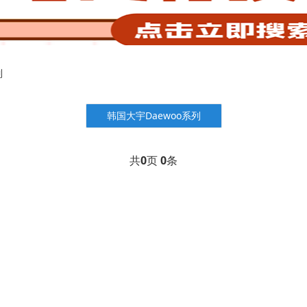
列
韩国大宇Daewoo系列
共
0
页
0
条