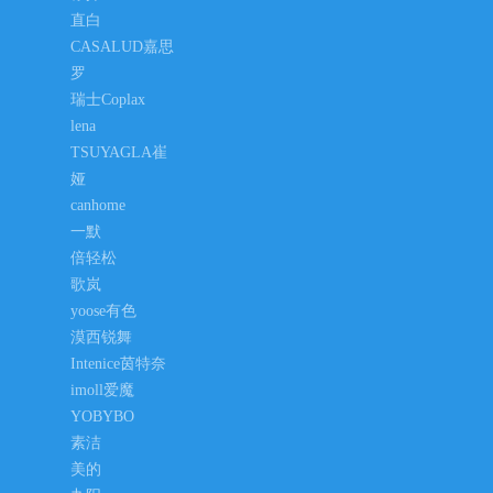
直白
CASALUD嘉思
罗
瑞士Coplax
lena
TSUYAGLA崔
娅
canhome
一默
倍轻松
歌岚
yoose有色
漠西锐舞
Intenice茵特奈
imoll爱魔
YOBYBO
素洁
美的