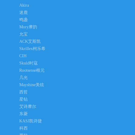
Akira
迷鹿
鸣盏
Mory摩韵
允宝
ACK艾斯凯
Skrillex柯乐希
CIH
Skuld时寇
Rootsense根元
几光
Mayshine美炫
西哲
星钻
艾诗摩尔
东菱
KASJ凯诗捷
科西