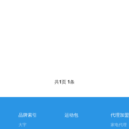
共
1
页
1
条
品牌索引
运动包
代理加盟
大宇
家电代理