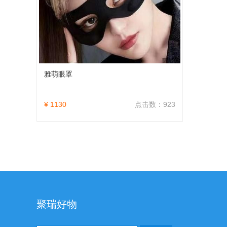
雅萌眼罩
¥ 1130
点击数：923
聚瑞好物