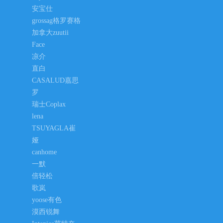
安宝仕
grossag格罗赛格
加拿大zuutii
Face
凉介
直白
CASALUD嘉思
罗
瑞士Coplax
lena
TSUYAGLA崔
娅
canhome
一默
倍轻松
歌岚
yoose有色
漠西锐舞