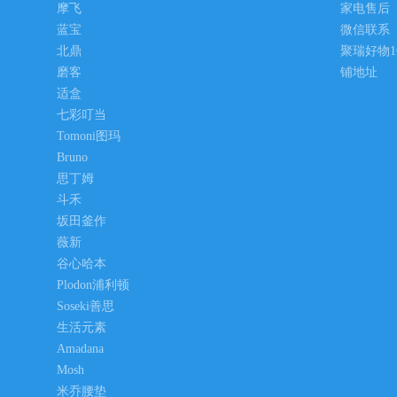
摩飞
家电售后
蓝宝
微信联系
北鼎
聚瑞好物1
磨客
铺地址
适盒
七彩叮当
Tomoni图玛
Bruno
思丁姆
斗禾
坂田釜作
薇新
谷心哈本
Plodon浦利顿
Soseki善思
生活元素
Amadana
Mosh
米乔腰垫