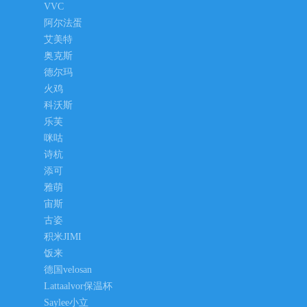
VVC
阿尔法蛋
艾美特
奥克斯
德尔玛
火鸡
科沃斯
乐芙
咪咕
诗杭
添可
雅萌
宙斯
古姿
积米JIMI
饭来
德国velosan
Lattaalvor保温杯
Saylee小立