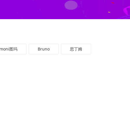
omoni图玛
Bruno
思丁姆