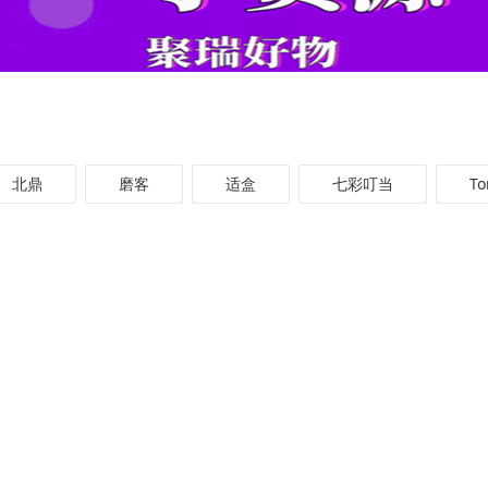
北鼎
磨客
适盒
七彩叮当
T