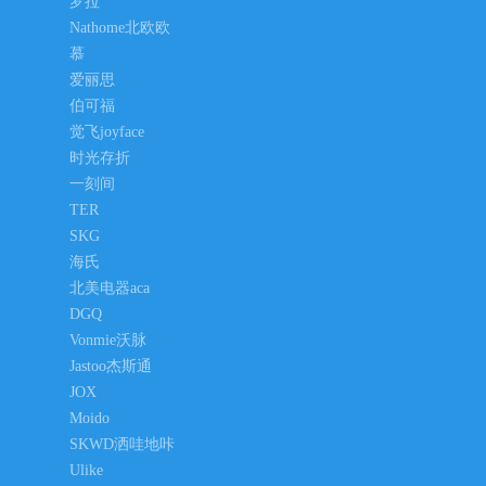
罗拉
Nathome北欧欧
慕
爱丽思
伯可福
觉飞joyface
时光存折
一刻间
TER
SKG
海氏
北美电器aca
DGQ
Vonmie沃脉
Jastoo杰斯通
JOX
Moido
SKWD洒哇地咔
Ulike