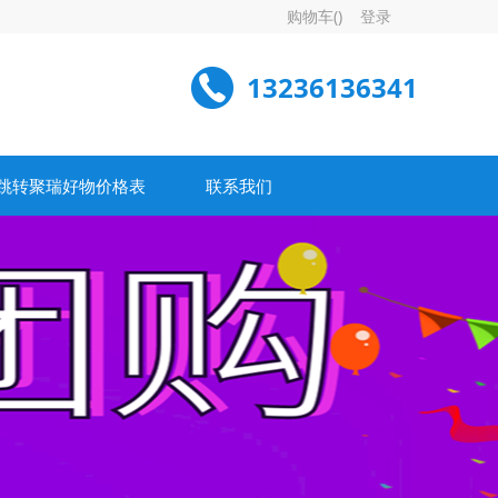
购物车(
)
登录
13236136341
跳转聚瑞好物价格表
联系我们