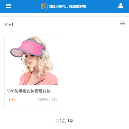
VVC
VVC防晒帽女神帽经典款
¥ 70
点击数：939
共
1
页
1
条