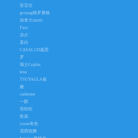
安宝仕
grossag格罗赛格
加拿大zuutii
Face
凉介
直白
CASALUD嘉思
罗
瑞士Coplax
lena
TSUYAGLA崔
娅
canhome
一默
倍轻松
歌岚
yoose有色
漠西锐舞