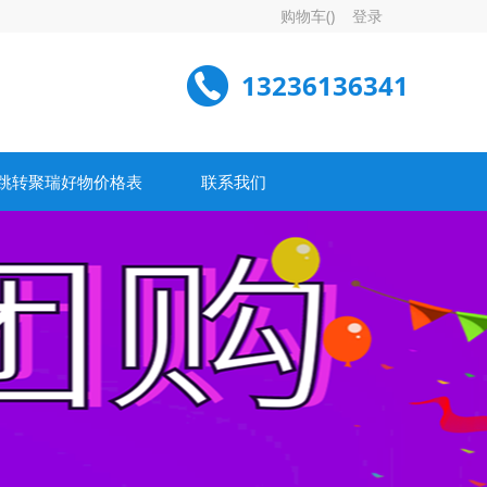
购物车(
)
登录
13236136341
跳转聚瑞好物价格表
联系我们