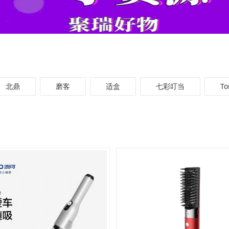
北鼎
磨客
适盒
七彩叮当
T