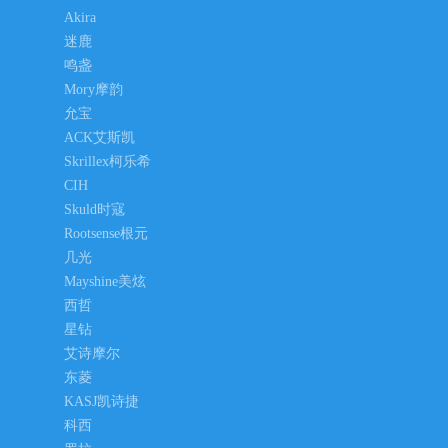
Akira
迷鹿
鸣盏
Mory摩韵
允宝
ACK艾斯凯
Skrillex柯乐希
CIH
Skuld时寇
Rootsense根元
几光
Mayshine美炫
西哲
星钻
艾诗摩尔
东菱
KASJ凯诗捷
科西