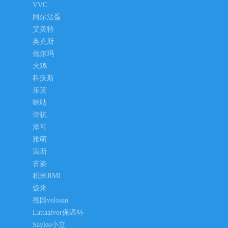
VVC
阿尔法蛋
艾美特
奥克斯
德尔玛
火鸡
科沃斯
乐芙
咪咕
诗杭
添可
雅萌
宙斯
古姿
积米JIMI
饭来
德国velosan
Lattaalvor保温杯
Saylee小立