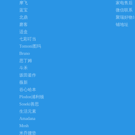
摩飞
家电售后
蓝宝
微信联系
北鼎
聚瑞好物1
磨客
铺地址
适盒
七彩叮当
Tomoni图玛
Bruno
思丁姆
斗禾
坂田釜作
薇新
谷心哈本
Plodon浦利顿
Soseki善思
生活元素
Amadana
Mosh
米乔腰垫