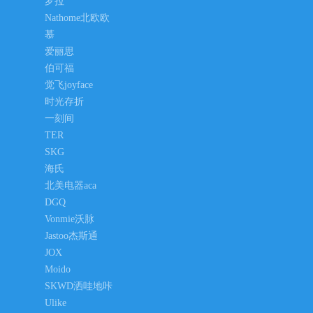
罗拉
Nathome北欧欧
慕
爱丽思
伯可福
觉飞joyface
时光存折
一刻间
TER
SKG
海氏
北美电器aca
DGQ
Vonmie沃脉
Jastoo杰斯通
JOX
Moido
SKWD洒哇地咔
Ulike