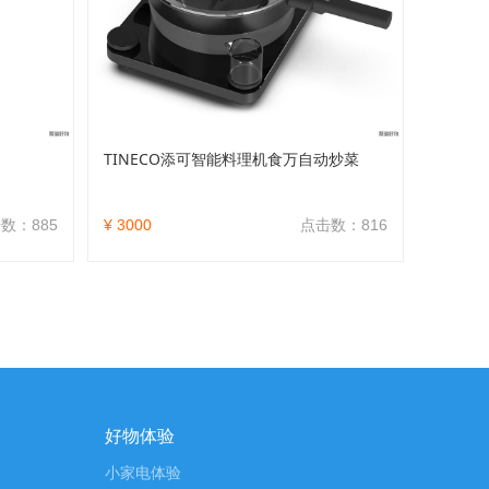
TINECO添可智能料理机食万自动炒菜
数：885
¥ 3000
点击数：816
好物体验
小家电体验