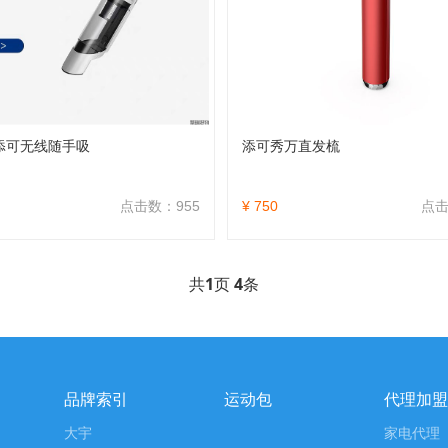
O添可无线随手吸
添可秀万直发梳
点击数：955
¥ 750
点击
共
1
页
4
条
品牌索引
运动包
代理加盟
大宇
家电代理