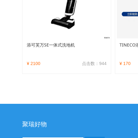
添可芙万SE一体式洗地机
TINEC
¥ 2100
点击数：944
¥ 170
聚瑞好物