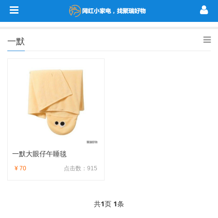
一默
一默大眼仔午睡毯
¥ 70
点击数：915
共
1
页
1
条